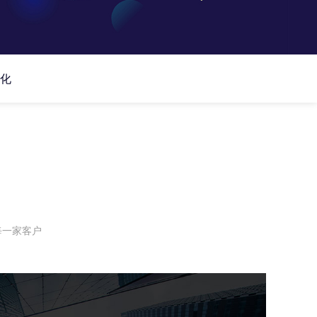
化
每一家客户