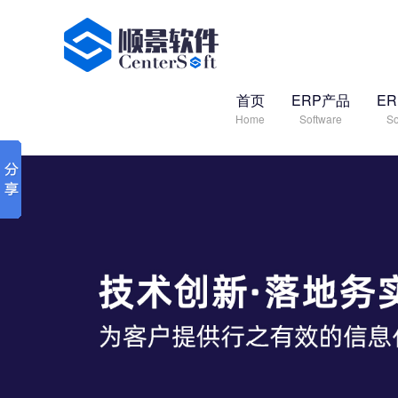
首页
ERP产品
E
Home
Software
So