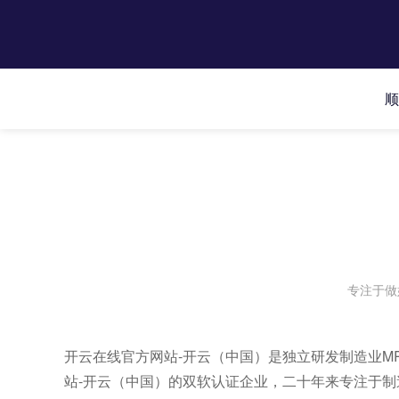
顺
专注于做
开云在线官方网站-开云（中国）是独立研发制造业MR
站-开云（中国）的双软认证企业，二十年来专注于制