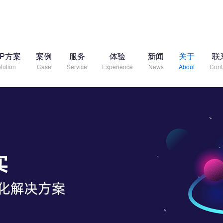
RP方案
案例
服务
体验
新闻
关于
联
lution
Case
Service
Experience
News
About
Cont