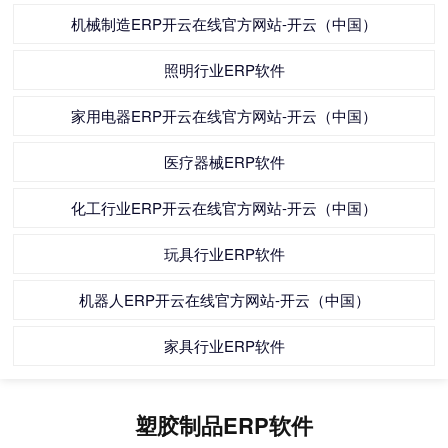
机械制造ERP开云在线官方网站-开云（中国）
照明行业ERP软件
家用电器ERP开云在线官方网站-开云（中国）
医疗器械ERP软件
化工行业ERP开云在线官方网站-开云（中国）
玩具行业ERP软件
机器人ERP开云在线官方网站-开云（中国）
家具行业ERP软件
塑胶制品ERP软件