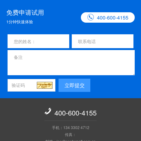
免费申请试用

400-600-4155
1分钟快速体验
立即提交

400-600-4155
手机：134 3302 4712
传真：