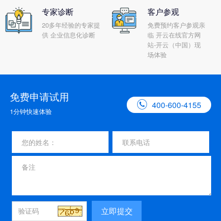
专家诊断
客户参观
20多年经验的专家提
免费预约客户参观亲
供 企业信息化诊断
临 开云在线官方网
站-开云（中国）现
场体验
免费申请试用

400-600-4155
1分钟快速体验
立即提交