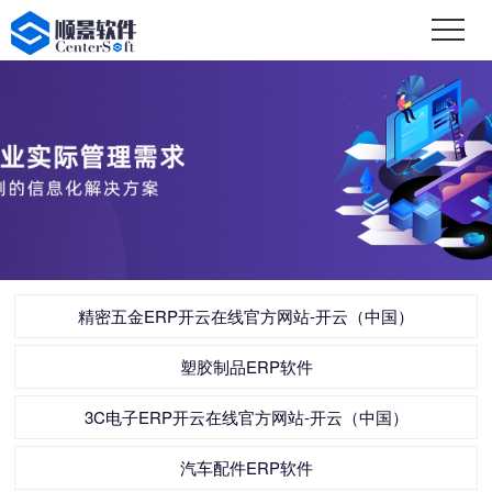
精密五金ERP开云在线官方网站-开云（中国）
塑胶制品ERP软件
3C电子ERP开云在线官方网站-开云（中国）
汽车配件ERP软件