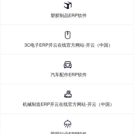
塑胶制品ERP软件
3C电子ERP开云在线官方网站-开云（中国）
汽车配件ERP软件
机械制造ERP开云在线官方网站-开云（中国）
照明行业ERP软件