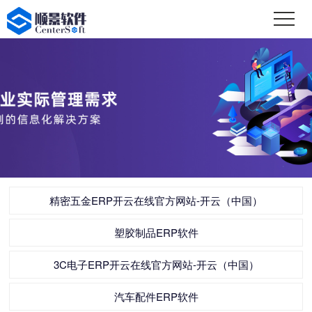
精密五金ERP开云在线官方网站-开云（中国）
塑胶制品ERP软件
3C电子ERP开云在线官方网站-开云（中国）
汽车配件ERP软件