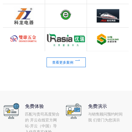

查看更多案例
免费体验
免费演示
匹配与贵司高度契合
与销售顾问预约时间
的 开云在线官方网
我 们登门为您演示
站-开云（中国）导
入信息真实体验