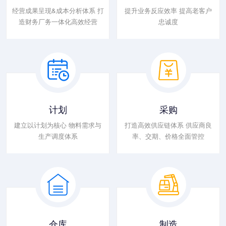
经营成果呈现&成本分析体系 打
提升业务反应效率 提高老客户
造财务厂务一体化高效经营
忠诚度
计划
采购
建立以计划为核心 物料需求与
打造高效供应链体系 供应商良
生产调度体系
率、交期、价格全面管控
仓库
制造