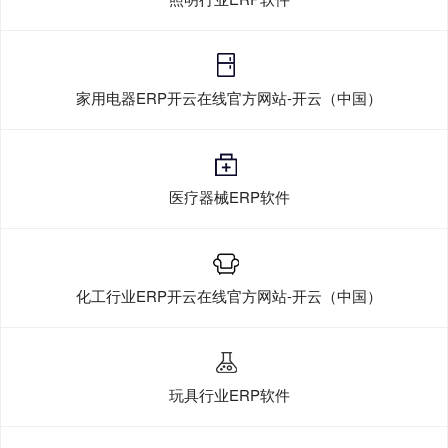
家用电器ERP开云在线官方网站-开云（中国）
医疗器械ERP软件
化工行业ERP开云在线官方网站-开云（中国）
玩具行业ERP软件