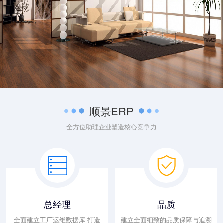
顺景ERP
全方位助理企业塑造核心竞争力
总经理
品质
全面建立工厂运维数据库 打造
建立全面细致的品质保障与追溯