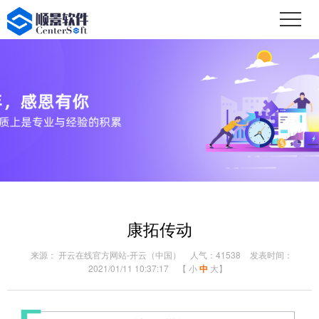
康拓传动
来源： 开云在线官方网站-开云（中国）
人气：41538
发表时间：
2021/01/11 10:37:17
【
小
中
大
】