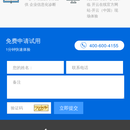
供 企业信息化诊断
临 开云在线官方网
站-开云（中国）现
场体验
免费申请试用

400-600-4155
1分钟快速体验
立即提交