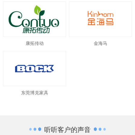
康拓传动
金海马
东莞博克家具
听听客户的声音