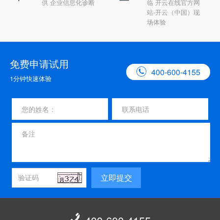
供 企业信息化诊断
临 开云在线官方网
站-开云（中国）现
场体验
免费申请试用

400-600-4155
1分钟快速体验
立即提交
