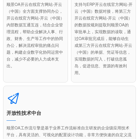
顺景OA开云在线官方网站-开云
支持与ERP开云在线官方网站-开
（中国）全方面支撑协同办公，
云（中国）数据对接，将第三方
开云在线官方网站-开云（中国）
开云在线官方网站-开云（中国）
内部数据互通互连，结合企业管
的数据按规则提取到顺景OA的
理流程，帮助企业解决人事、行
审批单上，实现数据的读取，通
政、财务、生产等工作中的协同
过OA审批完成后，能够自动生
办公，解决流程审批的痛点问
成第三方开云在线官方网站-开云
题，构建企业数字化协同运营中
（中国）的单据、凭证等信息，
台，减少不必要的人力成本支
实现数据的写入，打破信息孤
出。
岛，促进信息、资源的有效利
用。
开放性技术中台
顺景OA工作流引擎是基于业界工作流标准自主研发的企业级应用技术
平台，具有灵活的、可视化的配置设计功能，非常方便快速的自定义流