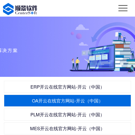
ERP开云在线官方网站-开云（中国）
OA开云在线官方网站-开云（中国）
PLM开云在线官方网站-开云（中国）
MES开云在线官方网站-开云（中国）