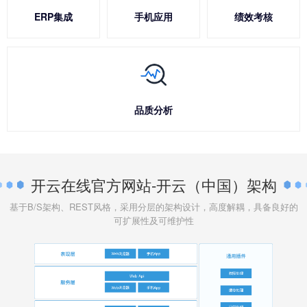
ERP集成
手机应用
绩效考核
品质分析
开云在线官方网站-开云（中国）架构
基于B/S架构、REST风格，采用分层的架构设计，高度解耦，具备良好的
可扩展性及可维护性