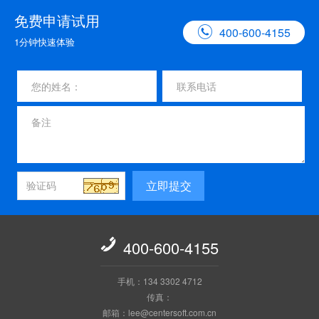
免费申请试用

400-600-4155
1分钟快速体验
立即提交

400-600-4155
手机：134 3302 4712
传真：
邮箱：lee@centersoft.com.cn