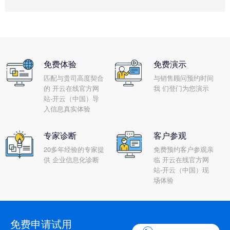
免费体验
免费演示
匹配与贵司高度契合
与销售顾问预约时间
的 开云在线官方网
我 们登门为您演示
站-开云（中国）导
入信息真实体验
专家诊断
客户参观
20多年经验的专家提
免费预约客户参观亲
供 企业信息化诊断
临 开云在线官方网
站-开云（中国）现
场体验
免费申请试用