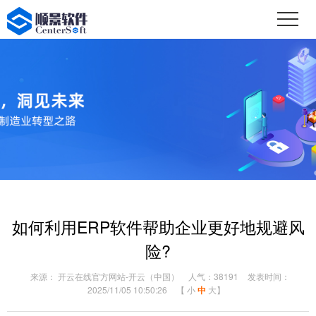
如何利用ERP软件帮助企业更好地规避风
险?
来源： 开云在线官方网站-开云（中国）
人气：38191
发表时间：
2025/11/05 10:50:26
【
小
中
大
】