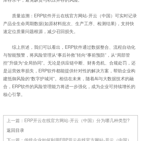
质量追溯：ERP软件开云在线官方网站-开云（中国）可实时记录
产品全生命周期数据(如原材料批次、生产工序、检测结果)，支持快
速定位质量问题根源，减少召回损失。
综上所述，我们可以看出，ERP软件通过数据整合、流程自动化
与智能预警，将风险管理从“事后补救”转向“事前预防”，从“局部管
控”升级为“全局协同”。无论是供应链中断、财务危机、合规处罚，还
是运营效率损失，ERP软件都能提供针对性的解决方案，帮助企业构
建抵御风险的“数字护城河”。相信在未来，随着AI与大数据技术的融
合，ERP软件的风险管理能力将进一步强化，成为企业可持续增长的
核心引擎。
上一篇：
ERP开云在线官方网站-开云（中国）分为哪几种类型?
返回目录
下一篇：
传统企业如何利用ERP开云在线官方网站-开云（中国）