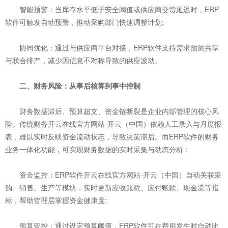
智能预警：当库存水平低于安全阈值或供应商交货延迟时，ERP
软件可触发自动预警，推动采购部门快速调整计划;
协同优化：通过与供应商平台对接，ERP软件支持需求预测共享
与联合排产，减少因信息不对称导致的供应波动。
二、财务风险：从事后核算到事中控制
财务数据滞后、预算超支、资金链断裂是企业内部管理的核心风
险。传统财务开云在线官方网站-开云（中国）依赖人工录入与月度报
表，难以实时反映资金流动状态，导致决策滞后。而ERP软件的财务
业务一体化功能，可实现财务数据的实时采集与动态分析：
资金监控：ERP软件开云在线官方网站-开云（中国）自动关联采
购、销售、生产等模块，实时更新应收账款、应付账款、现金流等指
标，帮助管理层掌握资金健康度;
预算管控：通过设定预算阈值，ERP软件可在费用发生时自动比