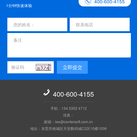

400-600-4155
1分钟快速体验
立即提交

400-600-4155
手机：134 3302 4712
传真：
邮箱：lee@centersoft.com.cn
地址：东莞市南城区天安数码城C2区10楼1006