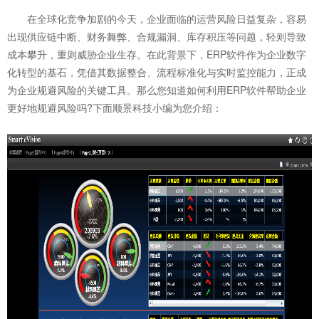
在全球化竞争加剧的今天，企业面临的运营风险日益复杂，容易
出现供应链中断、财务舞弊、合规漏洞、库存积压等问题，轻则导致
成本攀升，重则威胁企业生存。在此背景下，ERP软件作为企业数字
化转型的基石，凭借其数据整合、流程标准化与实时监控能力，正成
为企业规避风险的关键工具。那么您知道如何利用
ERP软件
帮助企业
更好地规避风险吗?下面顺景科技小编为您介绍：